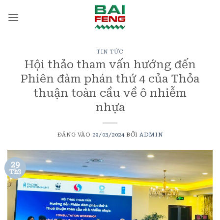
Bỏ
qua
nội
dung
TIN TỨC
Hội thảo tham vấn hướng đến
Phiên đàm phán thứ 4 của Thỏa
thuận toàn cầu về ô nhiễm
nhựa
ĐĂNG VÀO
29/03/2024
BỞI
ADMIN
29
Th3