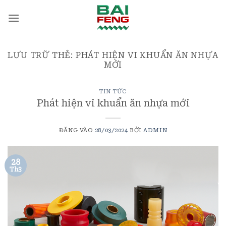
Bỏ
qua
nội
dung
LƯU TRỮ THẺ:
PHÁT HIỆN VI KHUẨN ĂN NHỰA
MỚI
TIN TỨC
Phát hiện vi khuẩn ăn nhựa mới
ĐĂNG VÀO
28/03/2024
BỞI
ADMIN
28
Th3