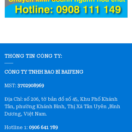
THÔNG TIN CÔNG TY:
CÔNG TY TNHH BAO BÌ BAIFENG
MST:
3702908969
Địa Chỉ: số 206, tờ bản đồ số 45, Khu Phố Khánh
Tân, phường Khánh Bình, Thị Xã Tân Uyên ,Bình
Dương, Việt Nam.
Hotline 1:
0906 641 789