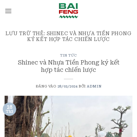
Bỏ
qua
nội
dung
LƯU TRỮ THẺ:
SHINEC VÀ NHỰA TIỀN PHONG
KÝ KẾT HỢP TÁC CHIẾN LƯỢC
TIN TỨC
Shinec và Nhựa Tiền Phong ký kết
hợp tác chiến lược
ĐĂNG VÀO
28/03/2024
BỞI
ADMIN
28
Th3