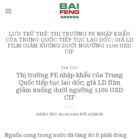
Bỏ
qua
nội
dung
LƯU TRỮ THẺ:
THỊ TRƯỜNG PE NHẬP KHẨU
CỦA TRUNG QUỐC TIẾP TỤC LAO DỐC; GIÁ LD
FILM GIẢM XUỐNG DƯỚI NGƯỠNG 1100 USD
CIF
TIN TỨC
Thị trường PE nhập khẩu của Trung
Quốc tiếp tục lao dốc; giá LD film
giảm xuống dưới ngưỡng 1100 USD
CIF
ĐĂNG VÀO
09/09/2024
BỞI
ADMIN
Nguồn cung trong nước đã tăng do ít phải đóng