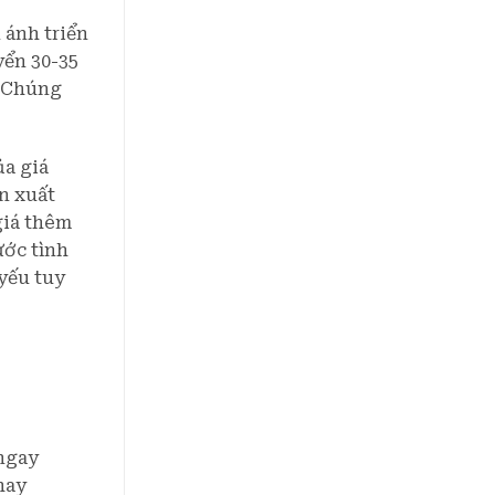
 ánh triển
yển 30-35
 “Chúng
ủa giá
ản xuất
giá thêm
ước tình
yếu tuy
 ngay
hay