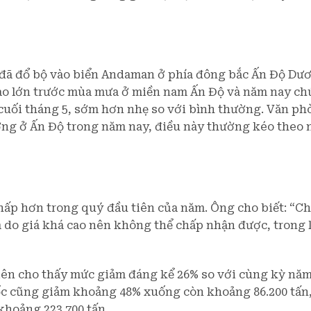
 đã đổ bộ vào biển Andaman ở phía đông bắc Ấn Độ Dư
o lớn trước mùa mưa ở miền nam Ấn Độ và năm nay ch
cuối tháng 5, sớm hơn nhẹ so với bình thường. Văn ph
ờng ở Ấn Độ trong năm nay, điều này thường kéo theo 
hấp hơn trong quý đầu tiên của năm. Ông cho biết: “Ch
m do giá khá cao nên không thể chấp nhận được, trong 
iên cho thấy mức giảm đáng kể 26% so với cùng kỳ năm
c cũng giảm khoảng 48% xuống còn khoảng 86.200 tấn,
hoảng 223.700 tấn.