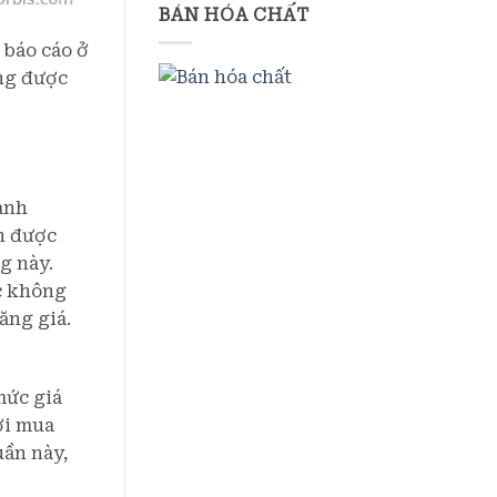
BÁN HÓA CHẤT
 báo cáo ở
úng được
anh
ận được
g này.
ặc không
ăng giá.
mức giá
ời mua
uần này,