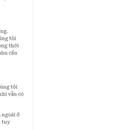
ơng.
úng tôi
òng thời
nhu cầu
úng tôi
khi vẫn có
 ngoái ở
 tuy