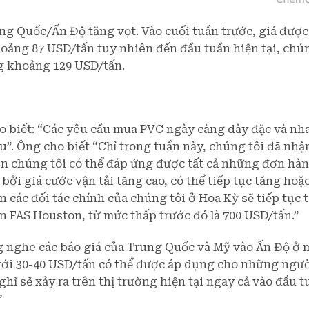
ung Quốc/Ấn Độ tăng vọt. Vào cuối tuần trước, giá được
khoảng 87 USD/tấn tuy nhiên đến đầu tuần hiện tại, ch
g khoảng 129 USD/tấn.
 biết: “Các yêu cầu mua PVC ngày càng dày đặc và nh
”. Ông cho biết “Chỉ trong tuần này, chúng tôi đã nh
ên chúng tôi có thể đáp ứng được tất cả những đơn hàn
bởi giá cước vận tải tăng cao, có thể tiếp tục tăng ho
 các đối tác chính của chúng tôi ở Hoa Kỳ sẽ tiếp tục t
n FAS Houston, từ mức thấp trước đó là 700 USD/tấn.”
g nghe các báo giá của Trung Quốc và Mỹ vào Ấn Độ ở 
 tới 30-40 USD/tấn có thể được áp dụng cho những ngư
ghĩ sẽ xảy ra trên thị trường hiện tại ngay cả vào đầu t
”