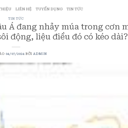
 THIỆU
LIÊN HỆ
TUYỂN DỤNG
TIN TỨC
TIN TỨC
âu Á đang nhảy múa trong cơn 
sôi động, liệu điều đó có kéo dài?
VÀO
04/07/2024
BỞI
ADMIN