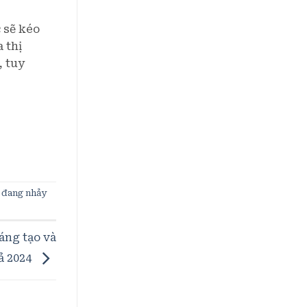
 sẽ kéo
 thị
, tuy
 đang nhảy
áng tạo và
ả 2024