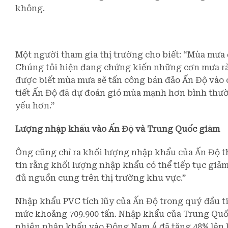
không.
Một người tham gia thị trường cho biết: “Mùa mưa
Chúng tôi hiện đang chứng kiến những cơn mưa rà
được biết mùa mưa sẽ tấn công bán đảo Ấn Độ vào 
tiết Ấn Độ đã dự đoán gió mùa mạnh hơn bình thư
yếu hơn.”
Lượng nhập khẩu vào Ấn Độ và Trung Quốc giảm
Ông cũng chỉ ra khối lượng nhập khẩu của Ấn Độ t
tin rằng khối lượng nhập khẩu có thể tiếp tục giả
đủ nguồn cung trên thị trường khu vực.”
Nhập khẩu PVC tích lũy của Ấn Độ trong quý đầu t
mức khoảng 709.900 tấn. Nhập khẩu của Trung Quố
nhiên nhập khẩu vào Đông Nam Á đã tăng 48% lên k