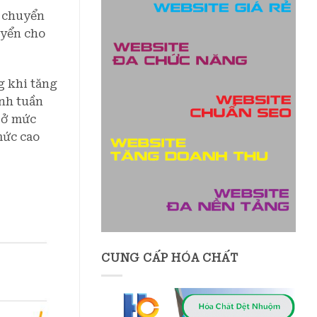
n chuyển
uyển cho
g khi tăng
ính tuần
u ở mức
mức cao
CUNG CẤP HÓA CHẤT