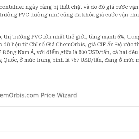
 container ngày càng bị thắt chặt và do đó giá cước vậ
hị trường PVC dường như cũng đã khóa giá cước vận ch
, thị trường PVC lớn nhất thế giới, tăng mạnh 6%, tron
dữ liệu từ Chỉ số Giá ChemOrbis, giá CIF Ấn Độ ước t
IF Đông Nam Á, với điểm giữa là 800 USD/tấn, cả hai đề
ng Quốc, ở mức trung bình là 767 USD/tấn, đang ở mức 