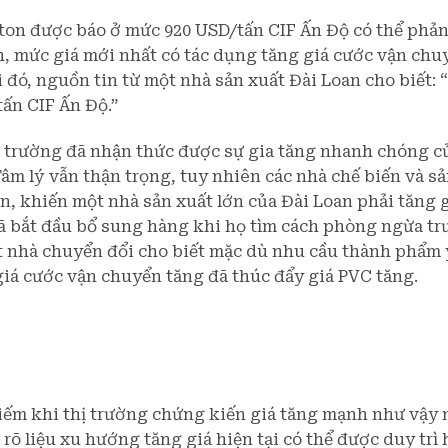
ton được báo ở mức 920 USD/tấn CIF Ấn Độ có thể phản
, mức giá mới nhất có tác dụng tăng giá cước vận chu
 đó, nguồn tin từ một nhà sản xuất Đài Loan cho biết:
ấn CIF Ấn Độ.”
 trường đã nhận thức được sự gia tăng nhanh chóng c
Tâm lý vẫn thận trọng, tuy nhiên các nhà chế biến và s
ên, khiến một nhà sản xuất lớn của Đài Loan phải tăng 
ã bắt đầu bổ sung hàng khi họ tìm cách phòng ngừa tr
ột nhà chuyển đổi cho biết mặc dù nhu cầu thành phẩm 
iá cước vận chuyển tăng đã thúc đẩy giá PVC tăng.
iếm khi thị trường chứng kiến giá tăng mạnh như vậy
õ liệu xu hướng tăng giá hiện tại có thể được duy trì 