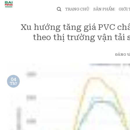
Bỏ
TRANG CHỦ
SẢN PHẨM
GIỚI
qua
nội
dung
Xu hướng tăng giá PVC ch
theo thị trường vận tải 
ĐĂNG 
04
Th7