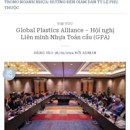
TRONG NGÀNH NHỰA: HƯỚNG ĐẾN GIẢM DẦN TỶ LỆ PHỤ
THUỘC
TIN TỨC
​Global Plastics Alliance – Hội nghị
Liên minh Nhựa Toàn cầu (GPA)
ĐĂNG VÀO
28/03/2024
BỞI
ADMIN
28
Th3