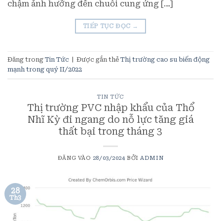
chậm ảnh hưởng đến chuỗi cung ứng […]
TIẾP TỤC ĐỌC
→
Đăng trong
Tin Tức
|
Được gắn thẻ
Thị trường cao su biến động
mạnh trong quý II/2022
TIN TỨC
Thị trường PVC nhập khẩu của Thổ
Nhĩ Kỳ đi ngang do nỗ lực tăng giá
thất bại trong tháng 3
ĐĂNG VÀO
28/03/2024
BỞI
ADMIN
28
Th3