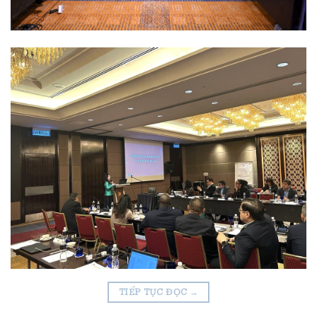
TIẾP TỤC ĐỌC
→