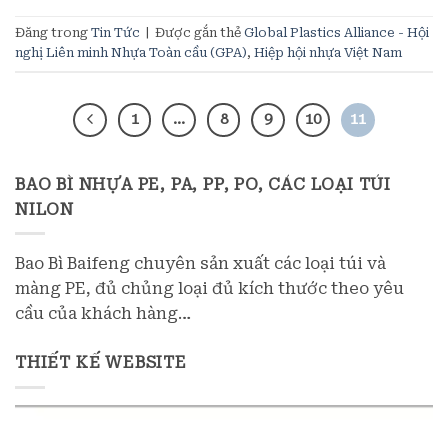
Đăng trong
Tin Tức
|
Được gắn thẻ
​Global Plastics Alliance - Hội
nghị Liên minh Nhựa Toàn cầu (GPA)
,
Hiệp hội nhựa Việt Nam
1
…
8
9
10
11
BAO BÌ NHỰA PE, PA, PP, PO, CÁC LOẠI TÚI
NILON
Bao Bì Baifeng chuyên sản xuất các loại túi và
màng PE, đủ chủng loại đủ kích thước theo yêu
cầu của khách hàng…
THIẾT KẾ WEBSITE