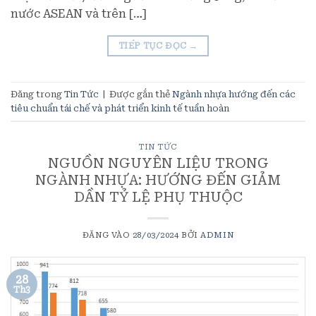
nước ASEAN và trên […]
TIẾP TỤC ĐỌC
→
Đăng trong
Tin Tức
|
Được gắn thẻ
Ngành nhựa hướng đến các
tiêu chuẩn tái chế và phát triển kinh tế tuần hoàn
TIN TỨC
NGUỒN NGUYÊN LIỆU TRONG
NGÀNH NHỰA: HƯỚNG ĐẾN GIẢM
DẦN TỶ LỆ PHỤ THUỘC
ĐĂNG VÀO
28/03/2024
BỞI
ADMIN
28
Th3